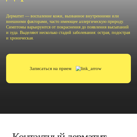
Дерматит — воспаление кожи, вызванное внутренними или
внешними факторами, часто имеющее аллергическую природу.
Симптомы варьируются от покраснения до появления высыпаний
и зуда. Выделяют несколько стадий заболевания: острая, подострая
и хроническая.
Записаться на прием