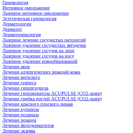
Гинекология
Интимное омоложение
Лазерное интимное омоложение
Эстетическая гинекология
Дерматология
Дерматит
Дерматоонкология
Лазерное лечение сосудистых патологий
Лазерное удаление сосудистых звёздочек
Лазерное удаление сосудов на лице
Лазерное удаление сосудов на носу
Лазерное удаление новообразований
Лечение акне
Лечение аллергических реакций кожи
Лечение витилиго
Лечение герпеса
Лечение гипергидроза
Лечение гиперкератоза ACUPULSE (CO2-лазер)
Лечение грибка ногтей ACUPULSE (CO2-лазер)
Лечение красного плоского лишая
Лечение купероза
Лечение псориаза
Лечение розацеа
Лечение фотодерматитов
Лечение экземы