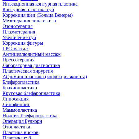
Инъекционная контурная пластика
Контурная пластика губ
Коррекция шеи (Кольца Венеры)
Мезотерапия лица и тела
Озонотерапия
Плазмотерапия
Увеличение губ
Коррекция фигуры
LPG массаж
Антицеллюлитный массаж
Прессотерапия
Лабораторная диагностика
Пластическая хирургия
Абдоминопластика (коррекция живота)
Блефаропластика
Брахиопластика
Круговая блефаропластика
Липосакция
Липофилинг
Маммопластика
Нижняя блефаропластика
Операция Булхорн
Отопластика
Пластика висков
Пластика губ