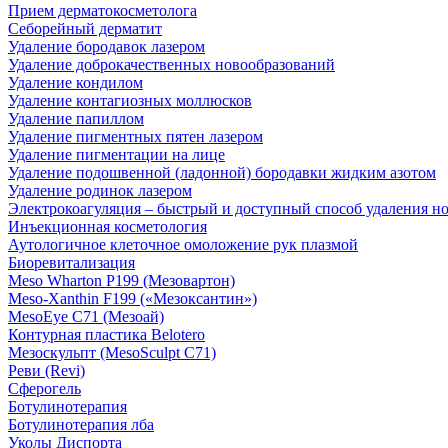
Прием дерматокосметолога
Себорейный дерматит
Удаление бородавок лазером
Удаление доброкачественных новообразований
Удаление кондилом
Удаление контагиозных моллюсков
Удаление папиллом
Удаление пигментных пятен лазером
Удаление пигментации на лице
Удаление подошвенной (ладонной) бородавки жидким азотом
Удаление родинок лазером
Электрокоагуляция – быстрый и доступный способ удаления н
Инъекционная косметология
Аутологичное клеточное омоложение рук плазмой
Биоревитализация
Meso Wharton P199 (Мезовартон)
Meso-Xanthin F199 («Мезоксантин»)
MesoEye С71 (Мезоай)
Контурная пластика Belotero
Мезоскульпт (MesoSculpt С71)
Реви (Revi)
Сферогель
Ботулинотерапия
Ботулинотерапия лба
Уколы Диспорта