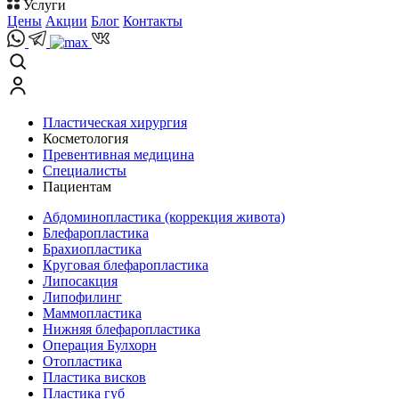
Услуги
Цены
Акции
Блог
Контакты
Пластическая хирургия
Косметология
Превентивная медицина
Специалисты
Пациентам
Абдоминопластика (коррекция живота)
Блефаропластика
Брахиопластика
Круговая блефаропластика
Липосакция
Липофилинг
Маммопластика
Нижняя блефаропластика
Операция Булхорн
Отопластика
Пластика висков
Пластика губ