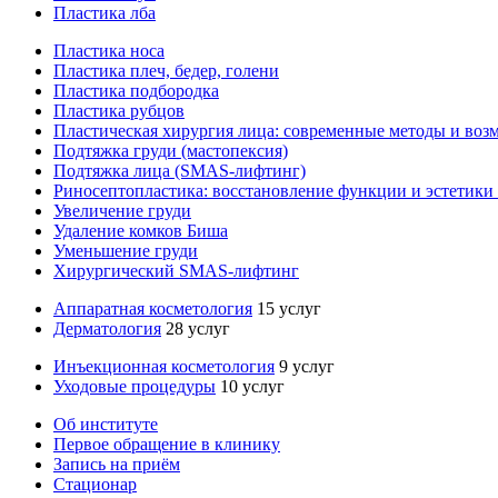
Пластика лба
Пластика носа
Пластика плеч, бедер, голени
Пластика подбородка
Пластика рубцов
Пластическая хирургия лица: современные методы и воз
Подтяжка груди (мастопексия)
Подтяжка лица (SMAS-лифтинг)
Риносептопластика: восстановление функции и эстетики
Увеличение груди
Удаление комков Биша
Уменьшение груди
Хирургический SMAS-лифтинг
Аппаратная косметология
15 услуг
Дерматология
28 услуг
Инъекционная косметология
9 услуг
Уходовые процедуры
10 услуг
Об институте
Первое обращение в клинику
Запись на приём
Стационар