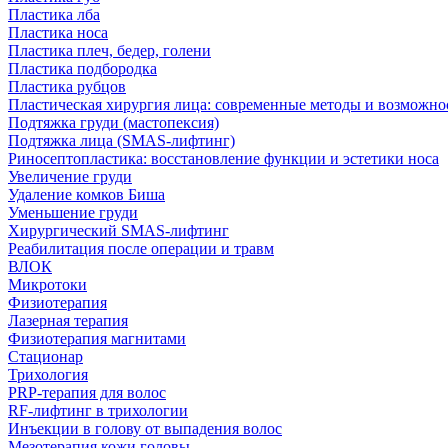
Пластика лба
Пластика носа
Пластика плеч, бедер, голени
Пластика подбородка
Пластика рубцов
Пластическая хирургия лица: современные методы и возможно
Подтяжка груди (мастопексия)
Подтяжка лица (SMAS-лифтинг)
Риносептопластика: восстановление функции и эстетики носа
Увеличение груди
Удаление комков Биша
Уменьшение груди
Хирургический SMAS-лифтинг
Реабилитация после операции и травм
ВЛОК
Микротоки
Физиотерапия
Лазерная терапия
Физиотерапия магнитами
Стационар
Трихология
PRP-терапия для волос
RF-лифтинг в трихологии
Инъекции в голову от выпадения волос
Мезотерапия кожи головы