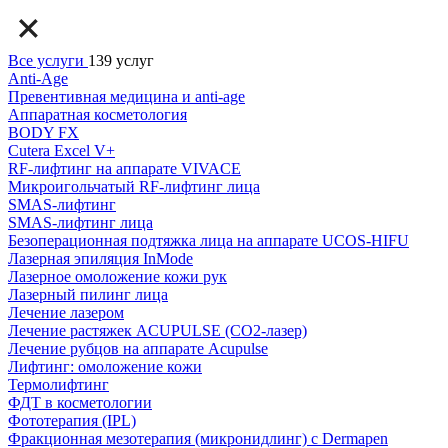
Все услуги
139 услуг
Anti-Age
Превентивная медицина и anti-age
Аппаратная косметология
BODY FX
Cutera Excel V+
RF-лифтинг на аппарате VIVACE
Микроигольчатый RF-лифтинг лица
SMAS-лифтинг
SMAS-лифтинг лица
Безоперационная подтяжка лица на аппарате UCOS-HIFU
Лазерная эпиляция InMode
Лазерное омоложение кожи рук
Лазерный пилинг лица
Лечение лазером
Лечение растяжек ACUPULSE (CO2-лазер)
Лечение рубцов на аппарате Acupulse
Лифтинг: омоложение кожи
Термолифтинг
ФДТ в косметологии
Фототерапия (IPL)
Фракционная мезотерапия (микронидлинг) с Dermapen