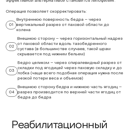
эффективной альтернативой становится липофилинг.
Операция позволяет скорректировать:
Внутреннюю поверхность бедра – через
01
вертикальный разрез от паховой области до
колена
Внешнюю сторону – через горизонтальный надрез
от паховой области вдоль тазобедренного
02
сустава (в большинстве случаев, такой шрам
скрывается под нижним бельем)
Бедро целиком – через спиралевидный разрез от
складки под ягодицей через паховую складку и до
03
лобка (чаще всего подобная операция нужна после
резкой потери веса и объемов)
Внешнюю сторону бедра и нижнюю часть ягодиц –
04
разрез производится по верхней части ягодиц от
бедра до бедра
Реабилитационный