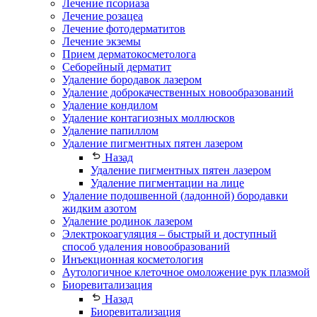
Лечение псориаза
Лечение розацеа
Лечение фотодерматитов
Лечение экземы
Прием дерматокосметолога
Себорейный дерматит
Удаление бородавок лазером
Удаление доброкачественных новообразований
Удаление кондилом
Удаление контагиозных моллюсков
Удаление папиллом
Удаление пигментных пятен лазером
Назад
Удаление пигментных пятен лазером
Удаление пигментации на лице
Удаление подошвенной (ладонной) бородавки
жидким азотом
Удаление родинок лазером
Электрокоагуляция – быстрый и доступный
способ удаления новообразований
Инъекционная косметология
Аутологичное клеточное омоложение рук плазмой
Биоревитализация
Назад
Биоревитализация