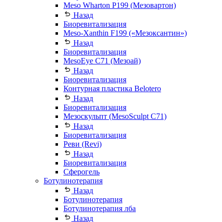
Meso Wharton P199 (Мезовартон)
Назад
Биоревитализация
Meso-Xanthin F199 («Мезоксантин»)
Назад
Биоревитализация
MesoEye С71 (Мезоай)
Назад
Биоревитализация
Контурная пластика Belotero
Назад
Биоревитализация
Мезоскульпт (MesoSculpt С71)
Назад
Биоревитализация
Реви (Revi)
Назад
Биоревитализация
Сферогель
Ботулинотерапия
Назад
Ботулинотерапия
Ботулинотерапия лба
Назад