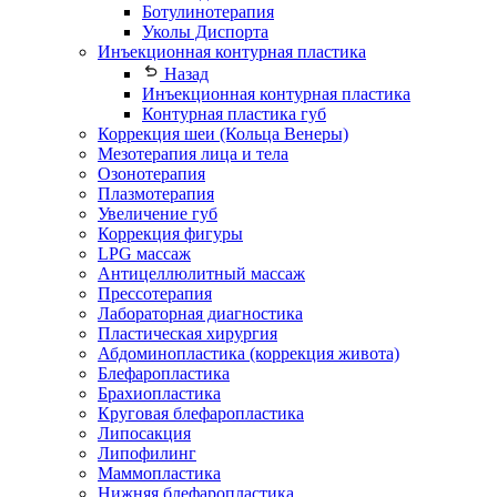
Ботулинотерапия
Уколы Диспорта
Инъекционная контурная пластика
Назад
Инъекционная контурная пластика
Контурная пластика губ
Коррекция шеи (Кольца Венеры)
Мезотерапия лица и тела
Озонотерапия
Плазмотерапия
Увеличение губ
Коррекция фигуры
LPG массаж
Антицеллюлитный массаж
Прессотерапия
Лабораторная диагностика
Пластическая хирургия
Абдоминопластика (коррекция живота)
Блефаропластика
Брахиопластика
Круговая блефаропластика
Липосакция
Липофилинг
Маммопластика
Нижняя блефаропластика