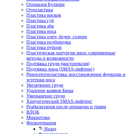
Операция Булхорн
Отопластика
Пластика висков
Пластика губ
Пластика лба
Пластика носа
Пластика плеч, бедер, голени
Пластика подбородка
Пластика рубцов
Пластическая хирургия лица: современные
методы и возможности
Подтяжка груди (мастопексия)
Подтяжка лица (SMAS-лифтинг)
Риносептопластика: восстановление функции и
эстетики носа
Увеличение груди
Удаление комков Биша
Уменьшение груди
Хирургический SMAS-лифтинг
Реабилитация после операции и травм
ВЛОК
Микротоки
Физиотерапия
Назад