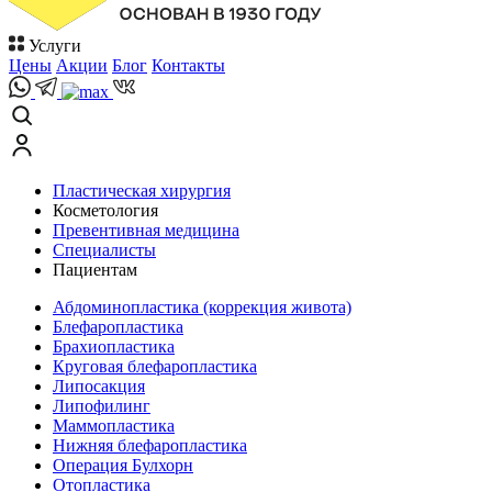
Услуги
Цены
Акции
Блог
Контакты
Пластическая хирургия
Косметология
Превентивная медицина
Специалисты
Пациентам
Абдоминопластика (коррекция живота)
Блефаропластика
Брахиопластика
Круговая блефаропластика
Липосакция
Липофилинг
Маммопластика
Нижняя блефаропластика
Операция Булхорн
Отопластика