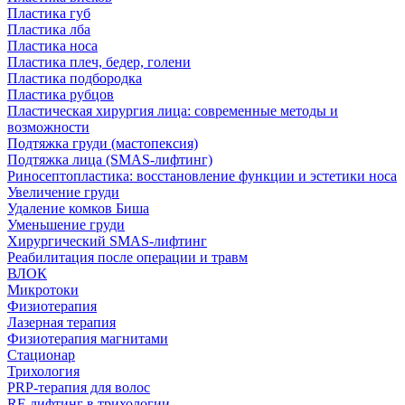
Пластика губ
Пластика лба
Пластика носа
Пластика плеч, бедер, голени
Пластика подбородка
Пластика рубцов
Пластическая хирургия лица: современные методы и
возможности
Подтяжка груди (мастопексия)
Подтяжка лица (SMAS-лифтинг)
Риносептопластика: восстановление функции и эстетики носа
Увеличение груди
Удаление комков Биша
Уменьшение груди
Хирургический SMAS-лифтинг
Реабилитация после операции и травм
ВЛОК
Микротоки
Физиотерапия
Лазерная терапия
Физиотерапия магнитами
Стационар
Трихология
PRP-терапия для волос
RF-лифтинг в трихологии