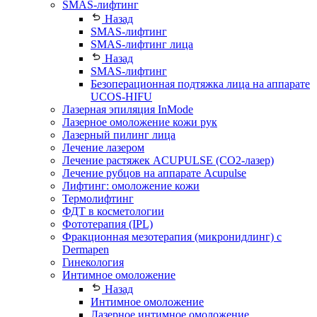
SMAS-лифтинг
Назад
SMAS-лифтинг
SMAS-лифтинг лица
Назад
SMAS-лифтинг
Безоперационная подтяжка лица на аппарате
UCOS-HIFU
Лазерная эпиляция InMode
Лазерное омоложение кожи рук
Лазерный пилинг лица
Лечение лазером
Лечение растяжек ACUPULSE (CO2-лазер)
Лечение рубцов на аппарате Acupulse
Лифтинг: омоложение кожи
Термолифтинг
ФДТ в косметологии
Фототерапия (IPL)
Фракционная мезотерапия (микронидлинг) с
Dermapen
Гинекология
Интимное омоложение
Назад
Интимное омоложение
Лазерное интимное омоложение