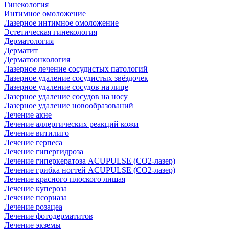
Гинекология
Интимное омоложение
Лазерное интимное омоложение
Эстетическая гинекология
Дерматология
Дерматит
Дерматоонкология
Лазерное лечение сосудистых патологий
Лазерное удаление сосудистых звёздочек
Лазерное удаление сосудов на лице
Лазерное удаление сосудов на носу
Лазерное удаление новообразований
Лечение акне
Лечение аллергических реакций кожи
Лечение витилиго
Лечение герпеса
Лечение гипергидроза
Лечение гиперкератоза ACUPULSE (CO2-лазер)
Лечение грибка ногтей ACUPULSE (CO2-лазер)
Лечение красного плоского лишая
Лечение купероза
Лечение псориаза
Лечение розацеа
Лечение фотодерматитов
Лечение экземы