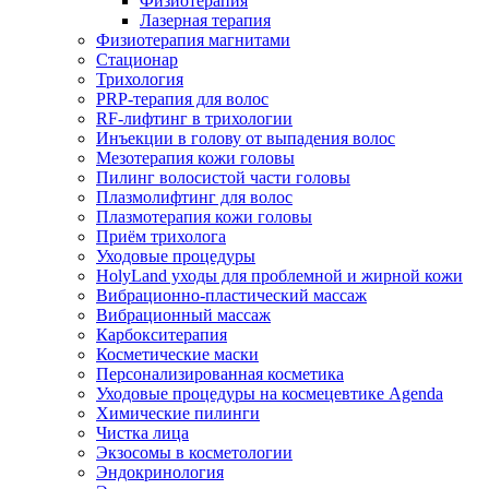
Физиотерапия
Лазерная терапия
Физиотерапия магнитами
Стационар
Трихология
PRP-терапия для волос
RF-лифтинг в трихологии
Инъекции в голову от выпадения волос
Мезотерапия кожи головы
Пилинг волосистой части головы
Плазмолифтинг для волос
Плазмотерапия кожи головы
Приём трихолога
Уходовые процедуры
HolyLand уходы для проблемной и жирной кожи
Вибрационно-пластический массаж
Вибрационный массаж
Карбокситерапия
Косметические маски
Персонализированная косметика
Уходовые процедуры на космецевтике Agenda
Химические пилинги
Чистка лица
Экзосомы в косметологии
Эндокринология