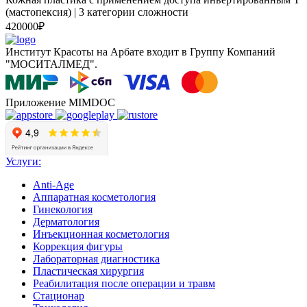
(мастопексия) | 3 категории сложности
420000₽
Институт Красоты на Арбате входит в Группу Компаний
"МОСИТАЛМЕД".
Приложение MIMDOC
Услуги:
Anti-Age
Аппаратная косметология
Гинекология
Институт красоты на карте Москвы — Яндекс Карты
Дерматология
Инъекционная косметология
Коррекция фигуры
Лабораторная диагностика
Пластическая хирургия
Реабилитация после операции и травм
Стационар