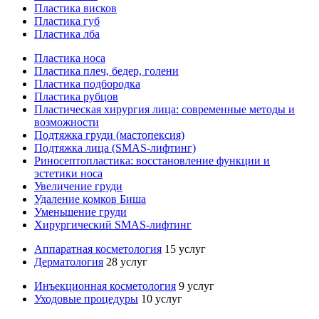
Пластика висков
Пластика губ
Пластика лба
Пластика носа
Пластика плеч, бедер, голени
Пластика подбородка
Пластика рубцов
Пластическая хирургия лица: современные методы и
возможности
Подтяжка груди (мастопексия)
Подтяжка лица (SMAS-лифтинг)
Риносептопластика: восстановление функции и
эстетики носа
Увеличение груди
Удаление комков Биша
Уменьшение груди
Хирургический SMAS-лифтинг
Аппаратная косметология
15 услуг
Дерматология
28 услуг
Инъекционная косметология
9 услуг
Уходовые процедуры
10 услуг