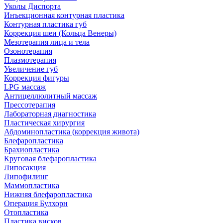
Уколы Диспорта
Инъекционная контурная пластика
Контурная пластика губ
Коррекция шеи (Кольца Венеры)
Мезотерапия лица и тела
Озонотерапия
Плазмотерапия
Увеличение губ
Коррекция фигуры
LPG массаж
Антицеллюлитный массаж
Прессотерапия
Лабораторная диагностика
Пластическая хирургия
Абдоминопластика (коррекция живота)
Блефаропластика
Брахиопластика
Круговая блефаропластика
Липосакция
Липофилинг
Маммопластика
Нижняя блефаропластика
Операция Булхорн
Отопластика
Пластика висков