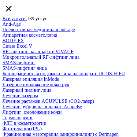
Все услуги
139 услуг
Anti-Age
Превентивная медицина и anti-age
Аппаратная косметология
BODY FX
Cutera Excel V+
RF-лифтинг на аппарате VIVACE
Микроигольчатый RF-лифтинг лица
SMAS-лифтинг
SMAS-лифтинг лица
Безоперационная подтяжка лица на аппарате UCOS-HIFU
Лазерная эпиляция InMode
Лазерное омоложение кожи рук
Лазерный пилинг лица
Лечение лазером
Лечение растяжек ACUPULSE (CO2-лазер)
Лечение рубцов на аппарате Acupulse
Лифтинг: омоложение кожи
Термолифтинг
ФДТ в косметологии
Фототерапия (IPL)
Фракционная мезотерапия (микронидлинг) с Dermapen