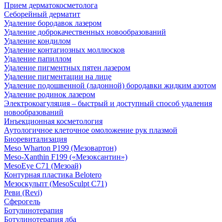
Прием дерматокосметолога
Себорейный дерматит
Удаление бородавок лазером
Удаление доброкачественных новообразований
Удаление кондилом
Удаление контагиозных моллюсков
Удаление папиллом
Удаление пигментных пятен лазером
Удаление пигментации на лице
Удаление подошвенной (ладонной) бородавки жидким азотом
Удаление родинок лазером
Электрокоагуляция – быстрый и доступный способ удаления
новообразований
Инъекционная косметология
Аутологичное клеточное омоложение рук плазмой
Биоревитализация
Meso Wharton P199 (Мезовартон)
Meso-Xanthin F199 («Мезоксантин»)
MesoEye С71 (Мезоай)
Контурная пластика Belotero
Мезоскульпт (MesoSculpt С71)
Реви (Revi)
Сферогель
Ботулинотерапия
Ботулинотерапия лба