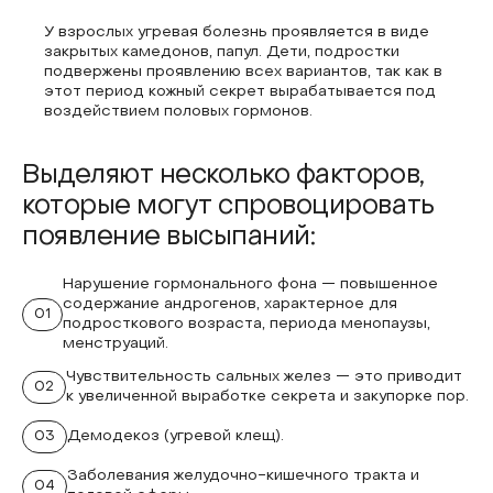
У взрослых угревая болезнь проявляется в виде
закрытых камедонов, папул. Дети, подростки
подвержены проявлению всех вариантов, так как в
этот период кожный секрет вырабатывается под
воздействием половых гормонов.
Выделяют несколько факторов,
которые могут спровоцировать
появление высыпаний:
Нарушение гормонального фона — повышенное
содержание андрогенов, характерное для
01
подросткового возраста, периода менопаузы,
менструаций.
Чувствительность сальных желез — это приводит
02
к увеличенной выработке секрета и закупорке пор.
03
Демодекоз (угревой клещ).
Заболевания желудочно-кишечного тракта и
04