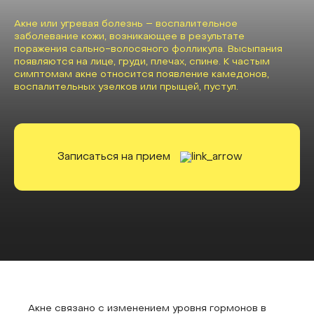
Акне или угревая болезнь – воспалительное
заболевание кожи, возникающее в результате
поражения сально-волосяного фолликула. Высыпания
появляются на лице, груди, плечах, спине. К частым
симптомам акне относится появление камедонов,
воспалительных узелков или прыщей, пустул.
Записаться на прием
Акне связано с изменением уровня гормонов в