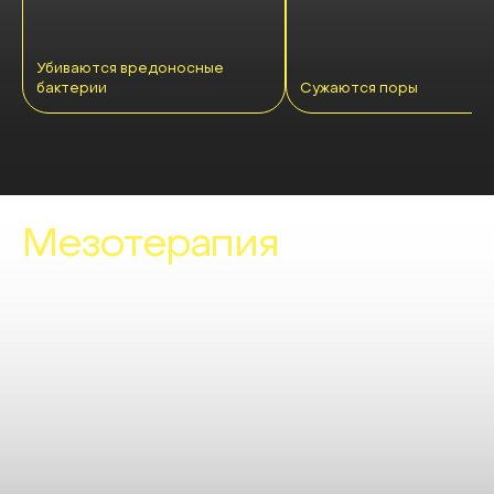
Убиваются вредоносные
бактерии
Сужаются поры
Мезотерапия