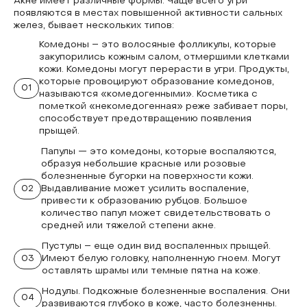
Акне имеет различные формы. Чаще всего угри
появляются в местах повышенной активности сальных
желез, бывает нескольких типов:
Комедоны – это волосяные фолликулы, которые
закупорились кожным салом, отмершими клетками
кожи. Комедоны могут перерасти в угри. Продукты,
которые провоцируют образование комедонов,
01
называются «комедогенными». Косметика с
пометкой «некомедогенная» реже забивает поры,
способствует предотвращению появления
прыщей.
Папулы — это комедоны, которые воспаляются,
образуя небольшие красные или розовые
болезненные бугорки на поверхности кожи.
02
Выдавливание может усилить воспаление,
привести к образованию рубцов. Большое
количество папул может свидетельствовать о
средней или тяжелой степени акне.
Пустулы – еще один вид воспаленных прыщей.
03
Имеют белую головку, наполненную гноем. Могут
оставлять шрамы или темные пятна на коже.
Нодулы. Подкожные болезненные воспаления. Они
04
развиваются глубоко в коже, часто болезненны.