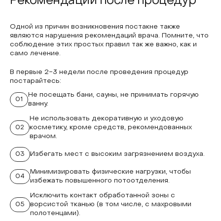
Рекомендации после процедур
Одной из причин возникновения постакне также
являются нарушения рекомендаций врача. Помните, что
соблюдение этих простых правил так же важно, как и
само лечение.
В первые 2-3 недели после проведения процедур
постарайтесь:
Не посещать бани, сауны, не принимать горячую
01
ванну.
Не использовать декоративную и уходовую
02
косметику, кроме средств, рекомендованных
врачом.
03
Избегать мест с высоким загрязнением воздуха.
Минимизировать физические нагрузки, чтобы
04
избежать повышенного потоотделения.
Исключить контакт обработанной зоны с
05
ворсистой тканью (в том числе, с махровыми
полотенцами).