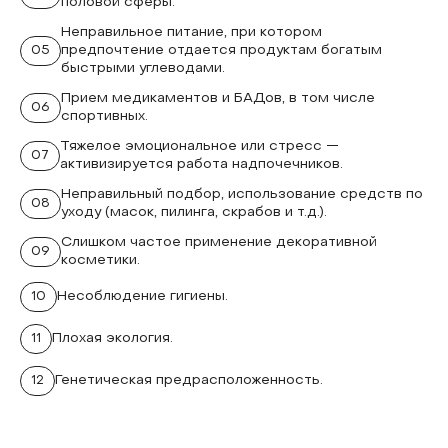
половой сферы.
Неправильное питание, при котором
05
предпочтение отдается продуктам богатым
быстрыми углеводами.
Прием медикаментов и БАДов, в том числе
06
спортивных.
Тяжелое эмоциональное или стресс —
07
активизируется работа надпочечников.
Неправильный подбор, использование средств по
08
уходу (масок, пилинга, скрабов и т.д.).
Слишком частое применение декоративной
09
косметики.
10
Несоблюдение гигиены.
11
Плохая экология.
12
Генетическая предрасположенность.