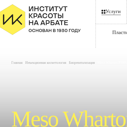
Услуги
Пласт
Главная
/
Инъекционная косметология
/
Биоревитализация
/
Meso Wharton P199 
Meso Wharto