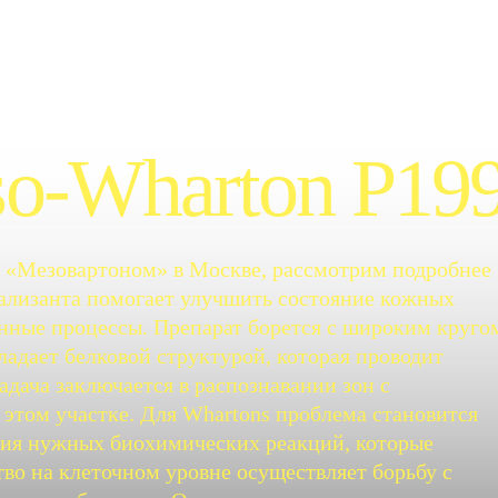
so-Wharton P19
и «Мезовартоном» в Москве, рассмотрим подробнее
тализанта помогает улучшить состояние кожных
енные процессы. Препарат борется с широким круго
ладает белковой структурой, которая проводит
дача заключается в распознавании зон с
 этом участке. Для Whartons проблема становится
ция нужных биохимических реакций, которые
во на клеточном уровне осуществляет борьбу с