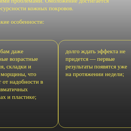
гими проблемами. Омоложение достигается
есурсности кожных покровов.
акие особенности:
убам даже
долго ждать эффекта не
ные возрастные
придется — первые
я, складки и
результаты появятся уже
 морщины, что
на протяжении недели;
т от надобности в
авматичных
ах и пластике;