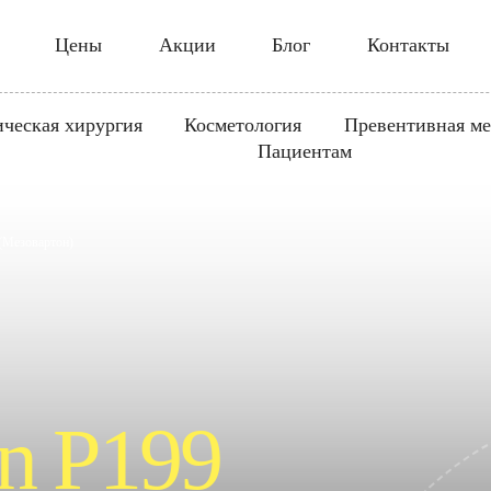
Цены
Акции
Блог
Контакты
ическая хирургия
Косметология
Превентивная м
Пациентам
(Мезовартон)
n P199