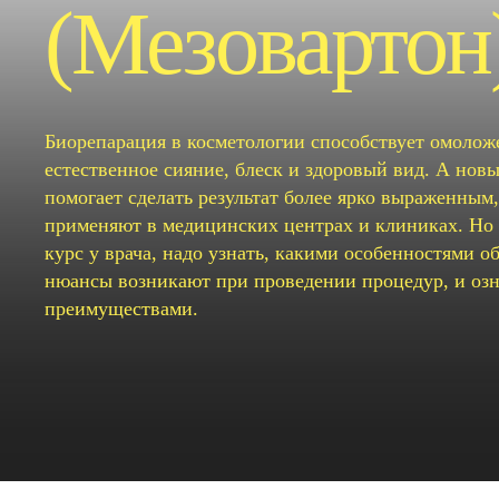
(Мезовартон
Биорепарация в косметологии способствует омолож
естественное сияние, блеск и здоровый вид. А нов
помогает сделать результат более ярко выраженным,
применяют в медицинских центрах и клиниках. Но с
курс у врача, надо узнать, какими особенностями о
нюансы возникают при проведении процедур, и озн
преимуществами.