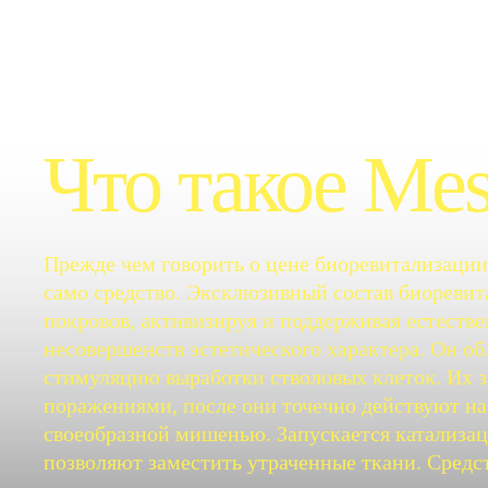
Что такое Me
Прежде чем говорить о цене биоревитализаци
само средство. Эксклюзивный состав биореви
покровов, активизируя и поддерживая естеств
несовершенств эстетического характера. Он об
стимуляцию выработки стволовых клеток. Их за
поражениями, после они точечно действуют на
своеобразной мишенью. Запускается катализа
позволяют заместить утраченные ткани. Средст