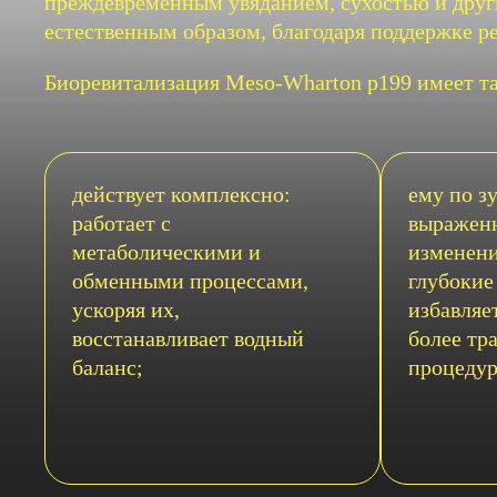
преждевременным увяданием, сухостью и дру
естественным образом, благодаря поддержке р
Биоревитализация Meso-Wharton p199 имеет т
действует комплексно:
ему по з
работает с
выражен
метаболическими и
изменени
обменными процессами,
глубокие
ускоряя их,
избавляе
восстанавливает водный
более тр
баланс;
процедур