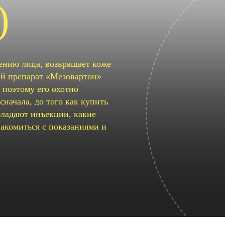
)
ению лица, возвращает коже
ый препарат «Мезовартон»
 поэтому его охотно
начала, до того как купить
бладают инъекции, какие
акомиться с показаниями и