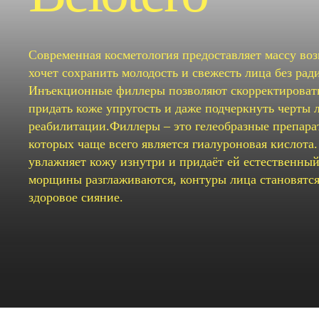
Современная косметология предоставляет массу воз
хочет сохранить молодость и свежесть лица без рад
Инъекционные филлеры позволяют скорректировать
придать коже упругость и даже подчеркнуть черты л
реабилитации.Филлеры – это гелеобразные препар
которых чаще всего является гиалуроновая кислота.
увлажняет кожу изнутри и придаёт ей естественный
морщины разглаживаются, контуры лица становятся 
здоровое сияние.