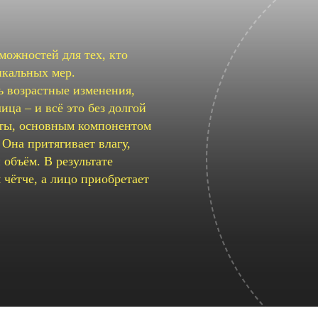
можностей для тех, кто
икальных мер.
 возрастные изменения,
ица – и всё это без долгой
аты, основным компонентом
 Она притягивает влагу,
 объём. В результате
чётче, а лицо приобретает