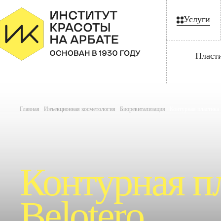
Услуги
Пласт
Главная
/
Инъекционная косметология
/
Биоревитализация
/
Контурная пластика 
Контурная п
Belotero