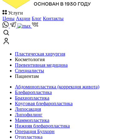
Услуги
Цены
Акции
Блог
Контакты
Пластическая хирургия
Косметология
Превентивная медицина
Специалисты
Пациентам
Абдоминопластика (коррекция живота)
Блефаропластика
Брахиопластика
Круговая блефаропластика
Липосакция
Липофилинг
Маммопластика
Нижняя блефаропластика
Операция Булхорн
Отопластика