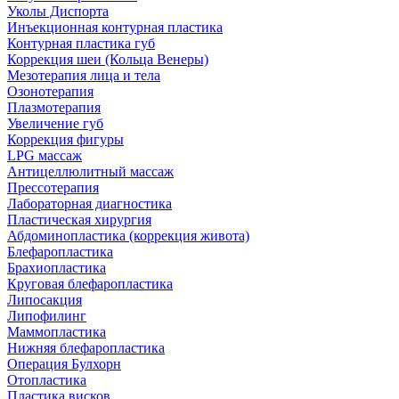
Уколы Диспорта
Инъекционная контурная пластика
Контурная пластика губ
Коррекция шеи (Кольца Венеры)
Мезотерапия лица и тела
Озонотерапия
Плазмотерапия
Увеличение губ
Коррекция фигуры
LPG массаж
Антицеллюлитный массаж
Прессотерапия
Лабораторная диагностика
Пластическая хирургия
Абдоминопластика (коррекция живота)
Блефаропластика
Брахиопластика
Круговая блефаропластика
Липосакция
Липофилинг
Маммопластика
Нижняя блефаропластика
Операция Булхорн
Отопластика
Пластика висков