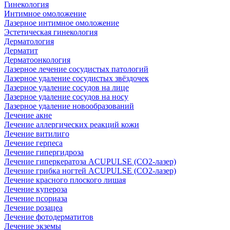
Гинекология
Интимное омоложение
Лазерное интимное омоложение
Эстетическая гинекология
Дерматология
Дерматит
Дерматоонкология
Лазерное лечение сосудистых патологий
Лазерное удаление сосудистых звёздочек
Лазерное удаление сосудов на лице
Лазерное удаление сосудов на носу
Лазерное удаление новообразований
Лечение акне
Лечение аллергических реакций кожи
Лечение витилиго
Лечение герпеса
Лечение гипергидроза
Лечение гиперкератоза ACUPULSE (CO2-лазер)
Лечение грибка ногтей ACUPULSE (CO2-лазер)
Лечение красного плоского лишая
Лечение купероза
Лечение псориаза
Лечение розацеа
Лечение фотодерматитов
Лечение экземы