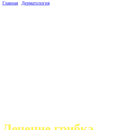
Главная
/
Дерматология
/
Лечение грибка ногтей ACUPULSE
(CO2-лазер)
Лечение грибка