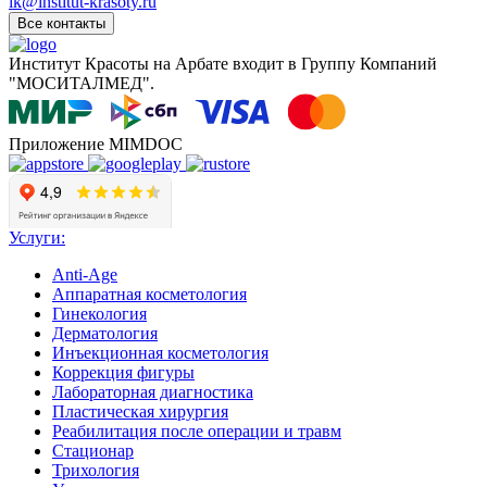
ik@institut-krasoty.ru
Все контакты
Институт Красоты на Арбате входит в Группу Компаний
"МОСИТАЛМЕД".
Приложение MIMDOC
Услуги:
Anti-Age
Аппаратная косметология
Гинекология
Институт красоты на карте Москвы — Яндекс Карты
Дерматология
Инъекционная косметология
Коррекция фигуры
Лабораторная диагностика
Пластическая хирургия
Реабилитация после операции и травм
Стационар
Трихология