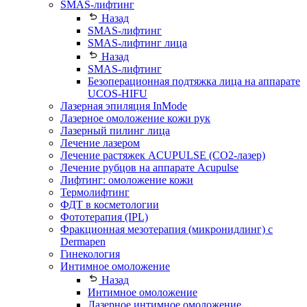
SMAS-лифтинг
Назад
SMAS-лифтинг
SMAS-лифтинг лица
Назад
SMAS-лифтинг
Безоперационная подтяжка лица на аппарате
UCOS-HIFU
Лазерная эпиляция InMode
Лазерное омоложение кожи рук
Лазерный пилинг лица
Лечение лазером
Лечение растяжек ACUPULSE (CO2-лазер)
Лечение рубцов на аппарате Acupulse
Лифтинг: омоложение кожи
Термолифтинг
ФДТ в косметологии
Фототерапия (IPL)
Фракционная мезотерапия (микронидлинг) с
Dermapen
Гинекология
Интимное омоложение
Назад
Интимное омоложение
Лазерное интимное омоложение