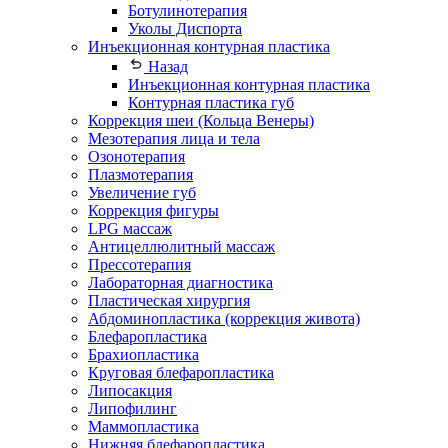
Ботулинотерапия
Уколы Диспорта
Инъекционная контурная пластика
Назад
Инъекционная контурная пластика
Контурная пластика губ
Коррекция шеи (Кольца Венеры)
Мезотерапия лица и тела
Озонотерапия
Плазмотерапия
Увеличение губ
Коррекция фигуры
LPG массаж
Антицеллюлитный массаж
Прессотерапия
Лабораторная диагностика
Пластическая хирургия
Абдоминопластика (коррекция живота)
Блефаропластика
Брахиопластика
Круговая блефаропластика
Липосакция
Липофилинг
Маммопластика
Нижняя блефаропластика