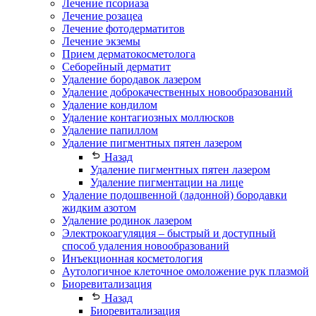
Лечение псориаза
Лечение розацеа
Лечение фотодерматитов
Лечение экземы
Прием дерматокосметолога
Себорейный дерматит
Удаление бородавок лазером
Удаление доброкачественных новообразований
Удаление кондилом
Удаление контагиозных моллюсков
Удаление папиллом
Удаление пигментных пятен лазером
Назад
Удаление пигментных пятен лазером
Удаление пигментации на лице
Удаление подошвенной (ладонной) бородавки
жидким азотом
Удаление родинок лазером
Электрокоагуляция – быстрый и доступный
способ удаления новообразований
Инъекционная косметология
Аутологичное клеточное омоложение рук плазмой
Биоревитализация
Назад
Биоревитализация