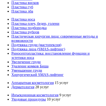
Пластика висков
Пластика губ
Пластика лба
Пластика носа
Пластика плеч, бедер, голени
Пластика подбородка
Пластика рубцов
Пластическая хирургия лица: современные методы и
возможности
Подтяжка груди (мастопексия)
Подтяжка лица (SMAS-лифтинг)
Риносептопластика: восстановление функции и
эстетики носа
Увеличение груди
Удаление комков Биша
Уменьшение груди
Хирургический SMAS-лифтинг
Аппаратная косметология
15 услуг
Дерматология
28 услуг
Инъекционная косметология
9 услуг
Уходовые процедуры
10 услуг