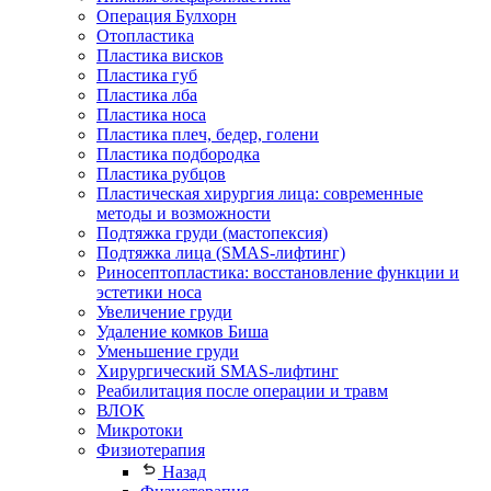
Операция Булхорн
Отопластика
Пластика висков
Пластика губ
Пластика лба
Пластика носа
Пластика плеч, бедер, голени
Пластика подбородка
Пластика рубцов
Пластическая хирургия лица: современные
методы и возможности
Подтяжка груди (мастопексия)
Подтяжка лица (SMAS-лифтинг)
Риносептопластика: восстановление функции и
эстетики носа
Увеличение груди
Удаление комков Биша
Уменьшение груди
Хирургический SMAS-лифтинг
Реабилитация после операции и травм
ВЛОК
Микротоки
Физиотерапия
Назад