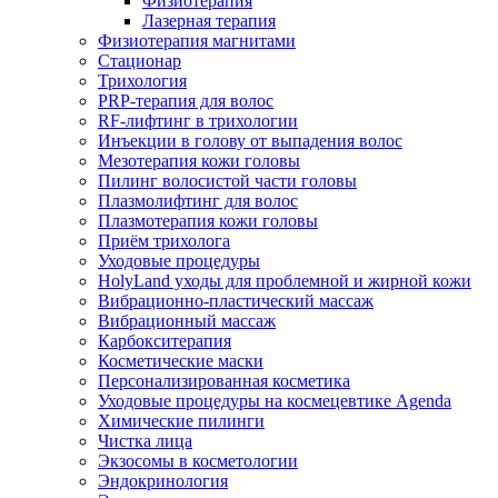
Физиотерапия
Лазерная терапия
Физиотерапия магнитами
Стационар
Трихология
PRP-терапия для волос
RF-лифтинг в трихологии
Инъекции в голову от выпадения волос
Мезотерапия кожи головы
Пилинг волосистой части головы
Плазмолифтинг для волос
Плазмотерапия кожи головы
Приём трихолога
Уходовые процедуры
HolyLand уходы для проблемной и жирной кожи
Вибрационно-пластический массаж
Вибрационный массаж
Карбокситерапия
Косметические маски
Персонализированная косметика
Уходовые процедуры на космецевтике Agenda
Химические пилинги
Чистка лица
Экзосомы в косметологии
Эндокринология