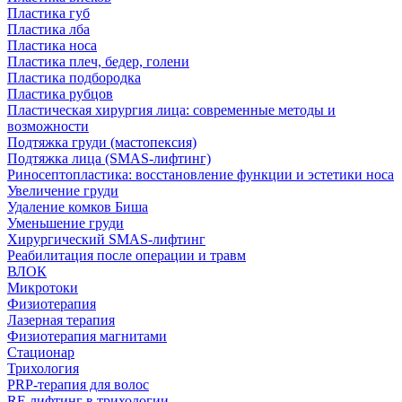
Пластика губ
Пластика лба
Пластика носа
Пластика плеч, бедер, голени
Пластика подбородка
Пластика рубцов
Пластическая хирургия лица: современные методы и
возможности
Подтяжка груди (мастопексия)
Подтяжка лица (SMAS-лифтинг)
Риносептопластика: восстановление функции и эстетики носа
Увеличение груди
Удаление комков Биша
Уменьшение груди
Хирургический SMAS-лифтинг
Реабилитация после операции и травм
ВЛОК
Микротоки
Физиотерапия
Лазерная терапия
Физиотерапия магнитами
Стационар
Трихология
PRP-терапия для волос
RF-лифтинг в трихологии