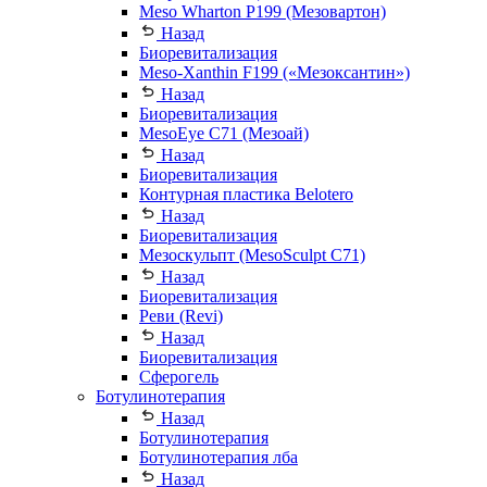
Meso Wharton P199 (Мезовартон)
Назад
Биоревитализация
Meso-Xanthin F199 («Мезоксантин»)
Назад
Биоревитализация
MesoEye С71 (Мезоай)
Назад
Биоревитализация
Контурная пластика Belotero
Назад
Биоревитализация
Мезоскульпт (MesoSculpt С71)
Назад
Биоревитализация
Реви (Revi)
Назад
Биоревитализация
Сферогель
Ботулинотерапия
Назад
Ботулинотерапия
Ботулинотерапия лба
Назад