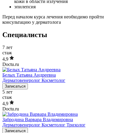
кожи в области излучения
эпилепсия
Перед началом курса лечения необходимо пройти
консультацию у дерматолога
Специалисты
7
лет
стаж
4,9
Doctu.ru
Белых Татьяна Андреевна
Дерматовенеролог
Косметолог
Записаться
5
лет
стаж
4,9
Doctu.ru
Забродина Варвара Владимировна
Дерматовенеролог
Косметолог
Трихолог
Записаться