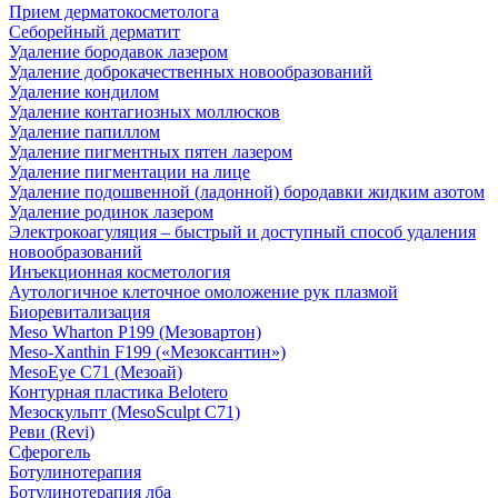
Прием дерматокосметолога
Себорейный дерматит
Удаление бородавок лазером
Удаление доброкачественных новообразований
Удаление кондилом
Удаление контагиозных моллюсков
Удаление папиллом
Удаление пигментных пятен лазером
Удаление пигментации на лице
Удаление подошвенной (ладонной) бородавки жидким азотом
Удаление родинок лазером
Электрокоагуляция – быстрый и доступный способ удаления
новообразований
Инъекционная косметология
Аутологичное клеточное омоложение рук плазмой
Биоревитализация
Meso Wharton P199 (Мезовартон)
Meso-Xanthin F199 («Мезоксантин»)
MesoEye С71 (Мезоай)
Контурная пластика Belotero
Мезоскульпт (MesoSculpt С71)
Реви (Revi)
Сферогель
Ботулинотерапия
Ботулинотерапия лба