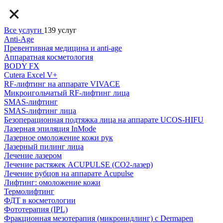
Все услуги
139 услуг
Anti-Age
Превентивная медицина и anti-age
Аппаратная косметология
BODY FX
Cutera Excel V+
RF-лифтинг на аппарате VIVACE
Микроигольчатый RF-лифтинг лица
SMAS-лифтинг
SMAS-лифтинг лица
Безоперационная подтяжка лица на аппарате UCOS-HIFU
Лазерная эпиляция InMode
Лазерное омоложение кожи рук
Лазерный пилинг лица
Лечение лазером
Лечение растяжек ACUPULSE (CO2-лазер)
Лечение рубцов на аппарате Acupulse
Лифтинг: омоложение кожи
Термолифтинг
ФДТ в косметологии
Фототерапия (IPL)
Фракционная мезотерапия (микронидлинг) с Dermapen