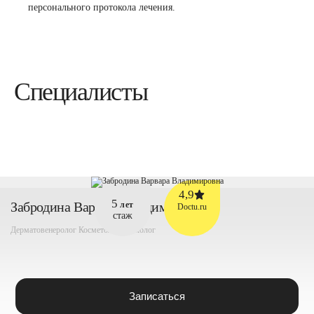
персонального протокола лечения.
Специалисты
4,9
5
Забродина Варвара Владимировна
лет
Doctu.ru
стаж
Дерматовенеролог
Косметолог
Трихолог
Записаться