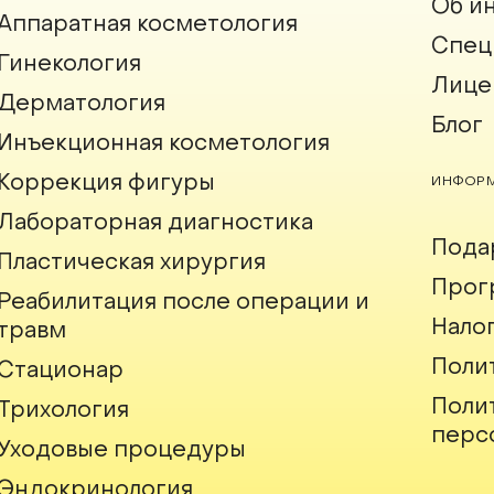
Об и
Аппаратная косметология
Спец
Гинекология
Лице
Дерматология
Блог
Инъекционная косметология
Коррекция фигуры
ИНФОРМ
Лабораторная диагностика
Пода
Пластическая хирургия
Прог
Реабилитация после операции и
Нало
травм
Поли
Стационар
Поли
Трихология
перс
Уходовые процедуры
Эндокринология