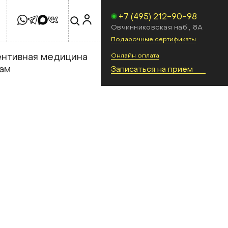
+7 (495) 212-90-98
Овчинниковская наб., 8А
Подарочные сертификаты
Онлайн оплата
нтивная медицина
ам
Записаться на прием