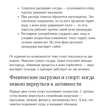
Спиртное расширяет сосуды — усиливаются отёки,
папулы заживают медленнее.
При распаде этанола образуется ацетальдегид. Это
токсичное соединение, из-за него организм теряет
воду, а кожа хуже удерживает влагу — то есть
алкоголь работает против самой цели процедуры.
Регулярное употребление ухудшает цвет лица и
ускоряет возрастные изменения: тонус падает, кожа
сильнее провисает. На этом фоне результат
процедуры выглядит слабее.
От курения по возможности тоже стоит отказаться на две
недели. Никотин сужает сосуды, ткани получают меньше
кислорода, обменные процессы в коже тормозятся — лицо
выглядит тусклым, а препарат действует не так активно.
Физические нагрузки и спорт: когда
можно вернуться к активности
Первые двое суток спорт исключают полностью. С третьих
суток можно вернуться к спокойным нагрузкам —
прогулкам, лёгкому фитнесу, неспешному бегу. А всё, что
заметно поднимает пульс и вызывает обильное