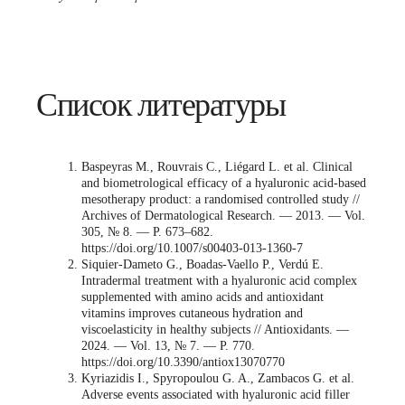
Список литературы
Baspeyras M., Rouvrais C., Liégard L. et al. Clinical
and biometrological efficacy of a hyaluronic acid-based
mesotherapy product: a randomised controlled study //
Archives of Dermatological Research. — 2013. — Vol.
305, № 8. — P. 673–682.
https://doi.org/10.1007/s00403-013-1360-7
Siquier-Dameto G., Boadas-Vaello P., Verdú E.
Intradermal treatment with a hyaluronic acid complex
supplemented with amino acids and antioxidant
vitamins improves cutaneous hydration and
viscoelasticity in healthy subjects // Antioxidants. —
2024. — Vol. 13, № 7. — P. 770.
https://doi.org/10.3390/antiox13070770
Kyriazidis I., Spyropoulou G. A., Zambacos G. et al.
Adverse events associated with hyaluronic acid filler