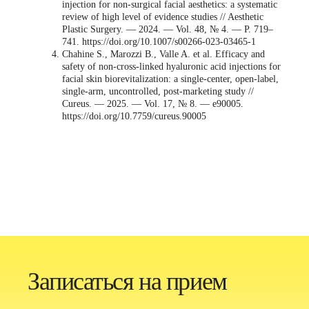
injection for non-surgical facial aesthetics: a systematic
review of high level of evidence studies // Aesthetic
Plastic Surgery. — 2024. — Vol. 48, № 4. — P. 719–
741. https://doi.org/10.1007/s00266-023-03465-1
Chahine S., Marozzi B., Valle A. et al. Efficacy and
safety of non-cross-linked hyaluronic acid injections for
facial skin biorevitalization: a single-center, open-label,
single-arm, uncontrolled, post-marketing study //
Cureus. — 2025. — Vol. 17, № 8. — e90005.
https://doi.org/10.7759/cureus.90005
Записаться на прием