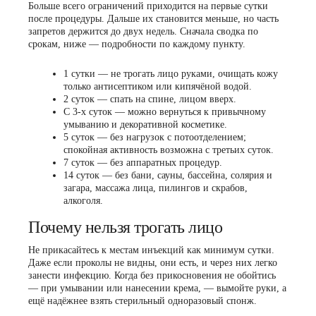
Больше всего ограничений приходится на первые сутки
после процедуры. Дальше их становится меньше, но часть
запретов держится до двух недель. Сначала сводка по
срокам, ниже — подробности по каждому пункту.
1 сутки
— не трогать лицо руками, очищать кожу
только антисептиком или кипячёной водой.
2 суток
— спать на спине, лицом вверх.
С 3-х суток
— можно вернуться к привычному
умыванию и декоративной косметике.
5 суток
— без нагрузок с потоотделением;
спокойная активность возможна с третьих суток.
7 суток
— без аппаратных процедур.
14 суток
— без бани, сауны, бассейна, солярия и
загара, массажа лица, пилингов и скрабов,
алкоголя.
Почему нельзя трогать лицо
Не прикасайтесь к местам инъекций как минимум сутки.
Даже если проколы не видны, они есть, и через них легко
занести инфекцию. Когда без прикосновения не обойтись
— при умывании или нанесении крема, — вымойте руки, а
ещё надёжнее взять стерильный одноразовый спонж.