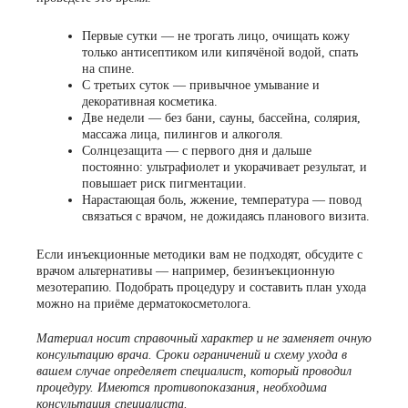
Первые сутки
— не трогать лицо, очищать кожу
только антисептиком или кипячёной водой, спать
на спине.
С третьих суток
— привычное умывание и
декоративная косметика.
Две недели
— без бани, сауны, бассейна, солярия,
массажа лица, пилингов и алкоголя.
Солнцезащита
— с первого дня и дальше
постоянно: ультрафиолет и укорачивает результат, и
повышает риск пигментации.
Нарастающая боль, жжение, температура
— повод
связаться с врачом, не дожидаясь планового визита.
Если инъекционные методики вам не подходят, обсудите с
врачом альтернативы — например,
безинъекционную
мезотерапию
. Подобрать процедуру и составить план ухода
можно на
приёме дерматокосметолога
.
Материал носит справочный характер и не заменяет очную
консультацию врача. Сроки ограничений и схему ухода в
вашем случае определяет специалист, который проводил
процедуру. Имеются противопоказания, необходима
консультация специалиста.