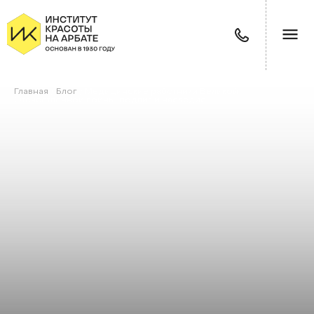
Главная
/
Блог
/
Медицинские работники Великой
Отечественной войны: подвиг и наследие