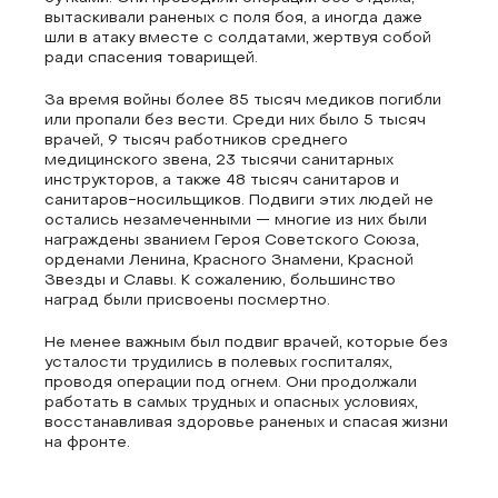
вытаскивали раненых с поля боя, а иногда даже
шли в атаку вместе с солдатами, жертвуя собой
ради спасения товарищей.
За время войны более 85 тысяч медиков погибли
или пропали без вести. Среди них было 5 тысяч
врачей, 9 тысяч работников среднего
медицинского звена, 23 тысячи санитарных
инструкторов, а также 48 тысяч санитаров и
санитаров-носильщиков. Подвиги этих людей не
остались незамеченными — многие из них были
награждены званием Героя Советского Союза,
орденами Ленина, Красного Знамени, Красной
Звезды и Славы. К сожалению, большинство
наград были присвоены посмертно.
Не менее важным был подвиг врачей, которые без
усталости трудились в полевых госпиталях,
проводя операции под огнем. Они продолжали
работать в самых трудных и опасных условиях,
восстанавливая здоровье раненых и спасая жизни
на фронте.