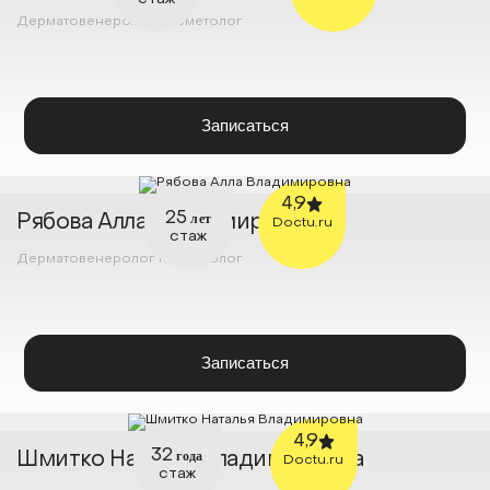
Дерматовенеролог
Косметолог
Записаться
4,9
25
лет
Рябова Алла Владимировна
Doctu.ru
стаж
Дерматовенеролог
Косметолог
Записаться
4,9
32
года
Шмитко Наталья Владимировна
Doctu.ru
стаж