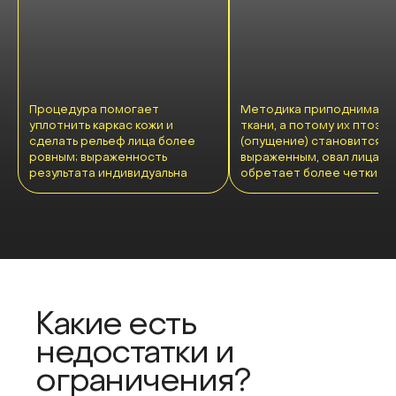
Процедура помогает
Методика приподнимает
уплотнить каркас кожи и
ткани, а потому их птоз
сделать рельеф лица более
(опущение) становится 
ровным; выраженность
выраженным, овал лица
результата индивидуальна
обретает более четкие л
Какие есть
недостатки и
ограничения?