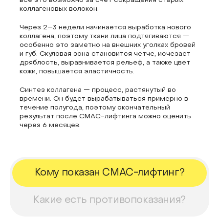
все это возможно за счет сокращения старых
коллагеновых волокон.
Через 2–3 недели начинается выработка нового
коллагена, поэтому ткани лица подтягиваются —
особенно это заметно на внешних уголках бровей
и губ. Скуловая зона становится четче, исчезает
дряблость, выравнивается рельеф, а также цвет
кожи, повышается эластичность.
Синтез коллагена — процесс, растянутый во
времени. Он будет вырабатываться примерно в
течение полугода, поэтому окончательный
результат после СМАС-лифтинга можно оценить
через 6 месяцев.
Кому показан СМАС-лифтинг?
Какие есть противопоказания?