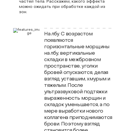
частей тела. Расскажем, какого эффекта
можно ожидать при обработке каждой из
зон.
На лбу. С возрастом
появляются
горизонтальные морщины
на лбу, вертикальные
складки в межбровном
пространстве, уголки
бровей опускаются, делая
взгляд уставшим, хмурым и
тяжелым. После
ультразвуковой подтяжки
выраженность морщин и
складок уменьшается, а по
мере выработки нового
коллагена приподнимаются
брови. Поэтому взгляд
становится более