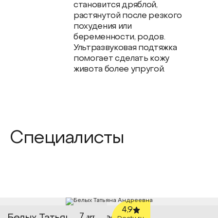
становится дряблой,
растянутой после резкого
похудения или
беременности, родов.
Ультразвуковая подтяжка
помогает сделать кожу
живота более упругой.
Специалисты
4,9
7
лет