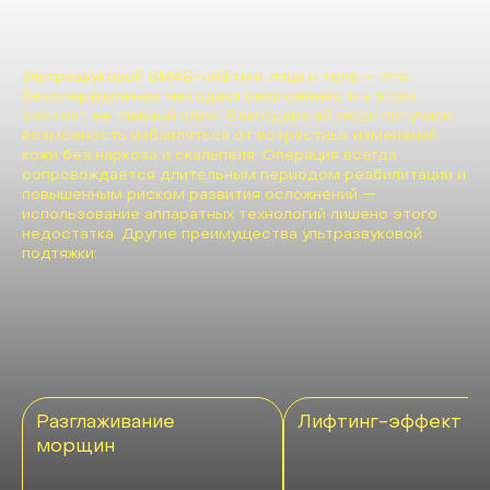
Ультразвуковой SMAS-лифтинг лица и тела — это
безоперационная методика омоложения, и в этом
состоит ее главный плюс. Благодаря ей люди получили
возможность избавляться от возрастных изменений
кожи без наркоза и скальпеля. Операция всегда
сопровождается длительным периодом реабилитации и
повышенным риском развития осложнений —
использование аппаратных технологий лишено этого
недостатка. Другие преимущества ультразвуковой
подтяжки:
Разглаживание
Лифтинг-эффект
морщин