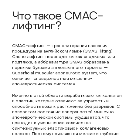
Что такое СМАС-
лифтинг?
СМАС-лифтинг — транслитерация названия
процедуры на английском языке (SMAS-lifting).
Слово лифтинг переводится как «подъем», или
подтяжка, а аббревиатура SMAS образована
первыми буквами англоязычного термина —
Superficial muscular aponeurotic system, что
означает «поверхностная мышечно-
апоневротическая система».
Именно в этой области вырабатываются коллаген
и эластин, которые отвечают за упругость и
способность кожи к растяжению без разрывов. С
возрастом состояние поверхностей мышечно-
апоневротической системы ухудшается, что
приводит к уменьшению количества
синтезируемых эластиновых и коллагеновых
волокон. Поэтому появляются мелкие и глубокие