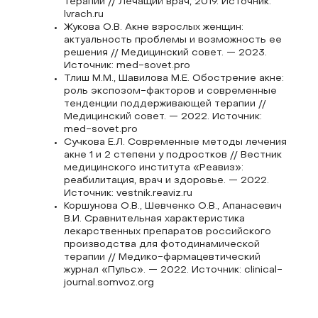
терапии // Лечащий врач, 2019. Источник:
lvrach.ru
Жукова О.В. Акне взрослых женщин:
актуальность проблемы и возможность ее
решения // Медицинский совет. — 2023.
Источник: med-sovet.pro
Тлиш М.М., Шавилова М.Е. Обострение акне:
роль экспозом-факторов и современные
тенденции поддерживающей терапии //
Медицинский совет. — 2022. Источник:
med-sovet.pro
Сучкова Е.Л. Современные методы лечения
акне 1 и 2 степени у подростков // Вестник
медицинского института «Реавиз»:
реабилитация, врач и здоровье. — 2022.
Источник: vestnik.reaviz.ru
Коршунова О.В., Шевченко О.В., Апанасевич
В.И. Сравнительная характеристика
лекарственных препаратов российского
производства для фотодинамической
терапии // Медико-фармацевтический
журнал «Пульс». — 2022. Источник: clinical-
journal.somvoz.org