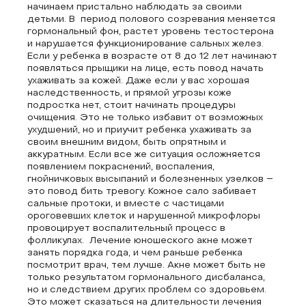
начинаем пристально наблюдать за своими
детьми. В период полового созревания меняется
гормональный фон, растет уровень тестостерона
и нарушается функционирование сальных желез.
Если у ребенка в возрасте от 8 до 12 лет начинают
появляться прыщики на лице, есть повод начать
ухаживать за кожей. Даже если у вас хорошая
наследственность, и прямой угрозы коже
подростка нет, стоит начинать процедуры
очищения. Это не только избавит от возможных
ухудшений, но и приучит ребенка ухаживать за
своим внешним видом, быть опрятным и
аккуратным. Если все же ситуация осложняется
появлением покраснений, воспаления,
гнойничковых высыпаний и болезненных узелков –
это повод бить тревогу. Кожное сало забивает
сальные протоки, и вместе с частицами
ороговевших клеток и нарушенной микрофлоры
провоцирует воспалительный процесс в
фолликулах. Лечение юношеского акне может
занять порядка года, и чем раньше ребенка
посмотрит врач, тем лучше. Акне может быть не
только результатом гормонального дисбаланса,
но и следствием других проблем со здоровьем.
Это может сказаться на длительности лечения