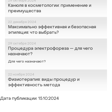
29 октября 2024
О КРАСОТЕ
Канюля в косметологии: применение и
преимущества
22 декабря 2024
Максимально эффективная и безопасная
эпиляция: что выбрать?
29 октября 2024
ПРО ЗДОРОВЬЕ
Процедура электрофореза — для чего
назначают?
Для чего назначают?
22 ноября 2024
ПРО ЗДОРОВЬЕ
Физиотерапия: виды процедур и
эффективность метода
Дата публикации: 15.10.2024