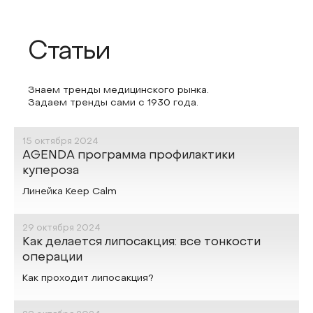
Статьи
Знаем тренды медицинского рынка.
Задаем тренды сами с 1930 года.
15 октября 2024
УХОД ЗА КОЖЕЙ
AGENDA программа профилактики
купероза
Линейка Keep Calm
29 октября 2024
О КРАСОТЕ
ПЛАСТИЧЕСКАЯ ХИРУРГИЯ
Как делается липосакция: все тонкости
операции
Как проходит липосакция?