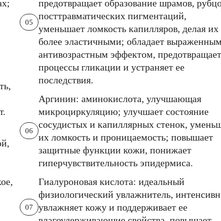
ах;
предотвращает образование шрамов, рубцо
посттравматических пигментаций,
05
уменьшает ломкость капилляров, делая их
более эластичными; обладает выраженны
антивозрастным эффектом, предотвращае
процессы гликации и устраняет ее
последствия.
ть,
Аргинин: аминокислота, улучшающая
т.
микроциркуляцию; улучшает состояние
сосудистых и капиллярных стенок, умень
06
их ломкость и проницаемость; повышает
ой,
защитные функции кожи, понижает
гиперчувствительность эпидермиса.
ое,
Гиалуроновая кислота: идеальный
физиологический увлажнитель, интенсивн
увлажняет кожу и поддерживает ее
07
влагоудерживающие свойства, повышает