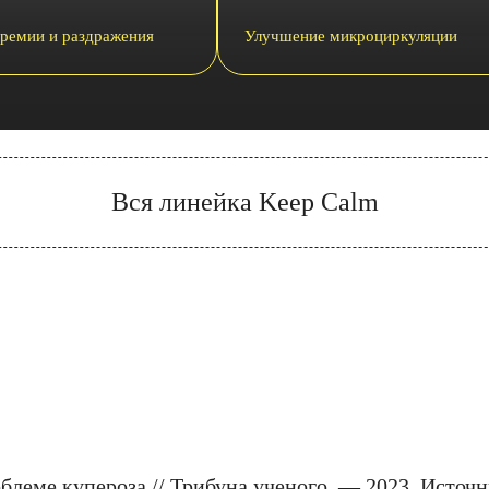
еремии и раздражения
Улучшение микроциркуляции
Вся линейка Keep Calm
леме купероза // Трибуна ученого. — 2023. Источн