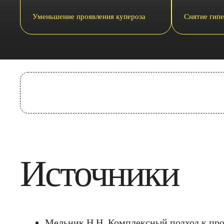
Уменьшение проявления купероза
Снятие гип
Источники
Мельник Н.Н. Комплексный подход к проб