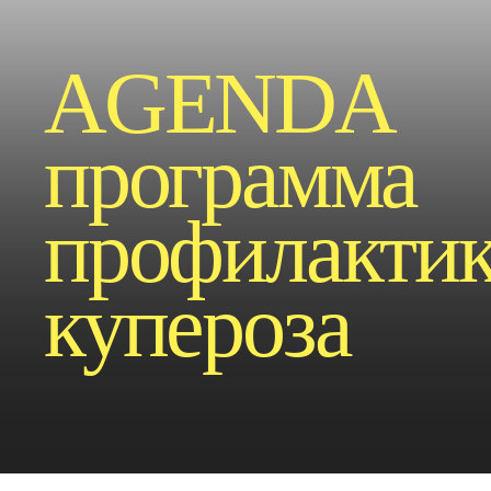
AGENDA
программа
профилакти
купероза