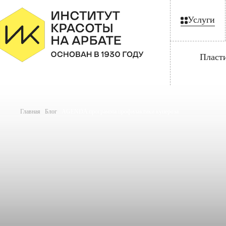
Услуги
Пласт
Главная
/
Блог
/
AGENDA программа профилактики купероза