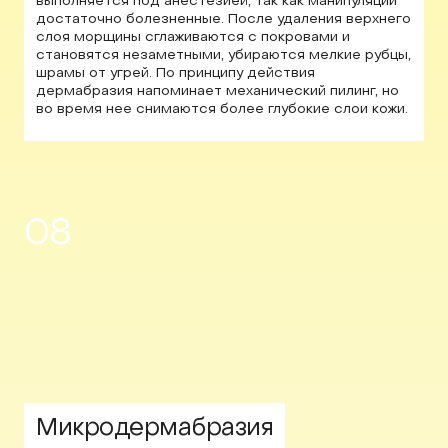
выполняется под анестезией, так как манипуляции
достаточно болезненные. После удаления верхнего
слоя морщины сглаживаются с покровами и
становятся незаметными, убираются мелкие рубцы,
шрамы от угрей. По принципу действия
дермабразия напоминает механический пилинг, но
во время нее снимаются более глубокие слои кожи.
08
Микродермабразия