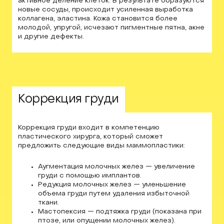
активное деление клеток. В результате образуются
новые сосуды, происходит усиленная выработка
коллагена, эластина. Кожа становится более
молодой, упругой, исчезают пигментные пятна, акне
и другие дефекты.
02
Коррекция груди
Коррекция груди входит в компетенцию
пластического хирурга, который сможет
предложить следующие виды маммопластики:
Аугментация молочных желез — увеличение
груди с помощью имплантов.
Редукция молочных желез — уменьшение
объема груди путем удаления избыточной
ткани.
Мастопексия — подтяжка груди (показана при
птозе, или опущении молочных желез).