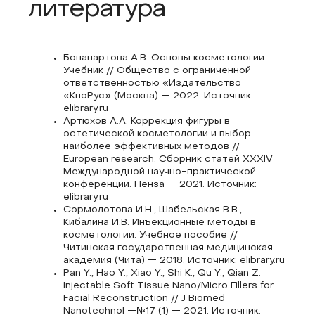
литература
Бонапартова А.В. Основы косметологии.
Учебник // Общество с ограниченной
ответственностью «Издательство
«КноРус» (Москва) — 2022. Источник:
elibrary.ru
Артюхов А.А. Коррекция фигуры в
эстетической косметологии и выбор
наиболее эффективных методов //
European research. Сборник статей XXXIV
Международной научно-практической
конференции. Пенза — 2021. Источник:
elibrary.ru
Сормолотова И.Н., Шабельская В.В.,
Кибалина И.В. Инъекционные методы в
косметологии. Учебное пособие //
Читинская государственная медицинская
академия (Чита) — 2018. Источник: elibrary.ru
Pan Y., Hao Y., Xiao Y., Shi K., Qu Y., Qian Z.
Injectable Soft Tissue Nano/Micro Fillers for
Facial Reconstruction // J Biomed
Nanotechnol —№17 (1) — 2021. Источник: