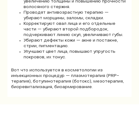
увеличению толщины и повышению прочности
волосяного стержня.
Проводят антивозрастную терапию —
убирают морщины, заломы, складки.
Корректируют овал лица и его отдельные
части — убирают второй подбородок,
подчеркивают линию скул, увеличивают губы.
Убирают дефекты кожи — акне и постакне,
стрии, пигментацию.
Улучшают цвет лица, повышают упругость
покровов, их тонус.
Вот что используется в косметологии из
инъекционных процедур — плазмотерапия (PRP-
терапия), ботулинотерапия (ботокс), мезотерапия,
биоревитализация, биоармирование.