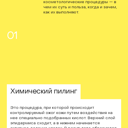
косметологические процедуры — в
чем их суть и польза, когда и зачем,
как их выполняют.
01
Химический пилинг
Это процедура, при которой происходит
контролируемый ожог кожи путем воздействия на
нее специально подобранных кислот. Верхний слой
эпидермиса сходит, а в нижнем начинается