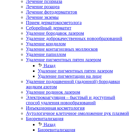
Лечение псориаза
Лечение розацеа
Лечение фотодерматитов
Лечение экземы
Прием дерматокосметолога
Себорейный дерматит
Удаление бородавок лазером
Удаление доброкачественных новообразований
Удаление кондилом
Удаление контагиозных моллюсков
Удаление папиллом
Удаление пигментных пятен лазером
Назад
Удаление пигментных пятен лазером
Удаление пигментации на лице
Удаление подошвенной (ладонной) бородавки
жидким азотом
Удаление родинок лазером
Электрокоагуляция – быстрый и доступный
способ удаления новообразований
Инъекционная косметология
Аутологичное клеточное омоложение рук плазмой
Биоревитализация
Назад
Биоревитализация