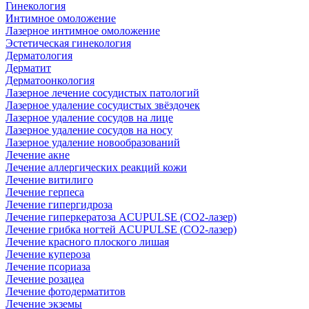
Гинекология
Интимное омоложение
Лазерное интимное омоложение
Эстетическая гинекология
Дерматология
Дерматит
Дерматоонкология
Лазерное лечение сосудистых патологий
Лазерное удаление сосудистых звёздочек
Лазерное удаление сосудов на лице
Лазерное удаление сосудов на носу
Лазерное удаление новообразований
Лечение акне
Лечение аллергических реакций кожи
Лечение витилиго
Лечение герпеса
Лечение гипергидроза
Лечение гиперкератоза ACUPULSE (CO2-лазер)
Лечение грибка ногтей ACUPULSE (CO2-лазер)
Лечение красного плоского лишая
Лечение купероза
Лечение псориаза
Лечение розацеа
Лечение фотодерматитов
Лечение экземы