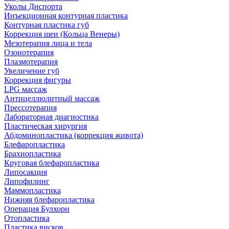
Уколы Диспорта
Инъекционная контурная пластика
Контурная пластика губ
Коррекция шеи (Кольца Венеры)
Мезотерапия лица и тела
Озонотерапия
Плазмотерапия
Увеличение губ
Коррекция фигуры
LPG массаж
Антицеллюлитный массаж
Прессотерапия
Лабораторная диагностика
Пластическая хирургия
Абдоминопластика (коррекция живота)
Блефаропластика
Брахиопластика
Круговая блефаропластика
Липосакция
Липофилинг
Маммопластика
Нижняя блефаропластика
Операция Булхорн
Отопластика
Пластика висков