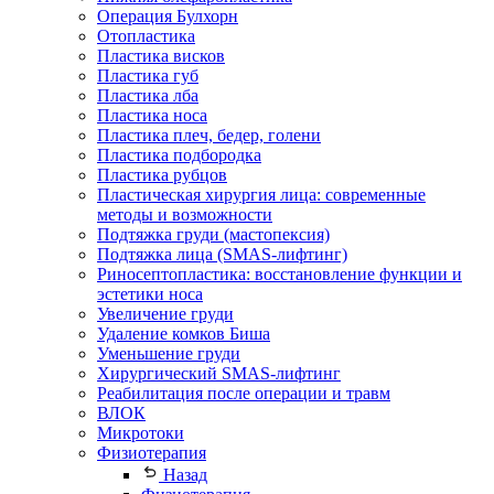
Операция Булхорн
Отопластика
Пластика висков
Пластика губ
Пластика лба
Пластика носа
Пластика плеч, бедер, голени
Пластика подбородка
Пластика рубцов
Пластическая хирургия лица: современные
методы и возможности
Подтяжка груди (мастопексия)
Подтяжка лица (SMAS-лифтинг)
Риносептопластика: восстановление функции и
эстетики носа
Увеличение груди
Удаление комков Биша
Уменьшение груди
Хирургический SMAS-лифтинг
Реабилитация после операции и травм
ВЛОК
Микротоки
Физиотерапия
Назад