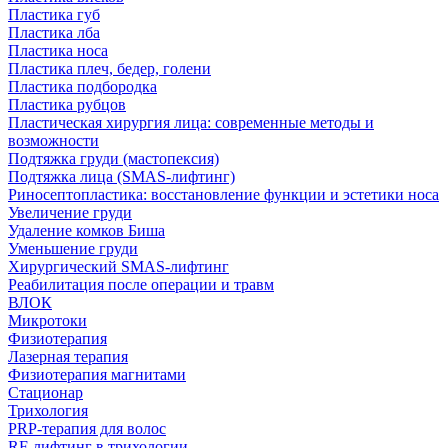
Пластика губ
Пластика лба
Пластика носа
Пластика плеч, бедер, голени
Пластика подбородка
Пластика рубцов
Пластическая хирургия лица: современные методы и
возможности
Подтяжка груди (мастопексия)
Подтяжка лица (SMAS-лифтинг)
Риносептопластика: восстановление функции и эстетики носа
Увеличение груди
Удаление комков Биша
Уменьшение груди
Хирургический SMAS-лифтинг
Реабилитация после операции и травм
ВЛОК
Микротоки
Физиотерапия
Лазерная терапия
Физиотерапия магнитами
Стационар
Трихология
PRP-терапия для волос
RF-лифтинг в трихологии