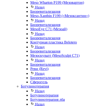
Meso Wharton P199 (Мезовартон)
Назад
Биоревитализация
Meso-Xanthin F199 («Мезоксантин»)
Назад
Биоревитализация
MesoEye С71 (Мезоай)
Назад
Биоревитализация
Контурная пластика Belotero
Назад
Биоревитализация
Мезоскульпт (MesoSculpt С71)
Назад
Биоревитализация
Реви (Revi)
Назад
Биоревитализация
Сферогель
Ботулинотерапия
Назад
Ботулинотерапия
Ботулинотерапия лба
Назад