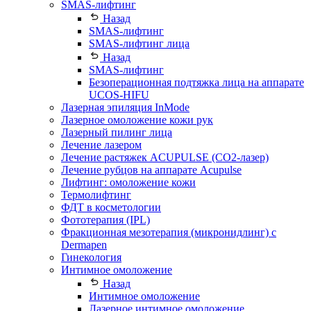
SMAS-лифтинг
Назад
SMAS-лифтинг
SMAS-лифтинг лица
Назад
SMAS-лифтинг
Безоперационная подтяжка лица на аппарате
UCOS-HIFU
Лазерная эпиляция InMode
Лазерное омоложение кожи рук
Лазерный пилинг лица
Лечение лазером
Лечение растяжек ACUPULSE (CO2-лазер)
Лечение рубцов на аппарате Acupulse
Лифтинг: омоложение кожи
Термолифтинг
ФДТ в косметологии
Фототерапия (IPL)
Фракционная мезотерапия (микронидлинг) с
Dermapen
Гинекология
Интимное омоложение
Назад
Интимное омоложение
Лазерное интимное омоложение