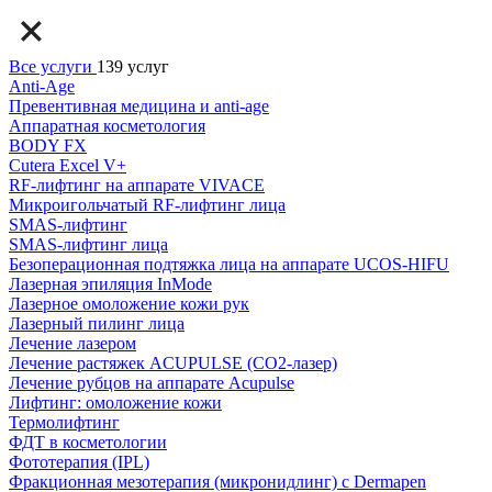
Все услуги
139 услуг
Anti-Age
Превентивная медицина и anti-age
Аппаратная косметология
BODY FX
Cutera Excel V+
RF-лифтинг на аппарате VIVACE
Микроигольчатый RF-лифтинг лица
SMAS-лифтинг
SMAS-лифтинг лица
Безоперационная подтяжка лица на аппарате UCOS-HIFU
Лазерная эпиляция InMode
Лазерное омоложение кожи рук
Лазерный пилинг лица
Лечение лазером
Лечение растяжек ACUPULSE (CO2-лазер)
Лечение рубцов на аппарате Acupulse
Лифтинг: омоложение кожи
Термолифтинг
ФДТ в косметологии
Фототерапия (IPL)
Фракционная мезотерапия (микронидлинг) с Dermapen