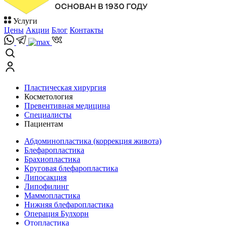
Услуги
Цены
Акции
Блог
Контакты
Пластическая хирургия
Косметология
Превентивная медицина
Специалисты
Пациентам
Абдоминопластика (коррекция живота)
Блефаропластика
Брахиопластика
Круговая блефаропластика
Липосакция
Липофилинг
Маммопластика
Нижняя блефаропластика
Операция Булхорн
Отопластика