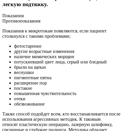
легкую подтяжку.
Показания
Противопоказания
Показания к микротокам появляются, если пациент
столкнулся с такими проблемами;
фотостарение
другие возрастные изменения
наличие мимических морщин
потускневший цвет лица, серый или бледный
брыли на щеках
веснушки
пигментные пятна
расширение пор
постакне
повышенная чувствительность
отеки
обезвоживание
Также способ подойдет всем, кто восстанавливается после
использования агрессивных методик. К таковым
относят пластическую операцию, лазерную шлифовку,
срединные и глубокие пилинги. Методика обладает