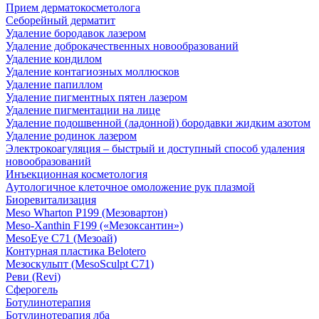
Прием дерматокосметолога
Себорейный дерматит
Удаление бородавок лазером
Удаление доброкачественных новообразований
Удаление кондилом
Удаление контагиозных моллюсков
Удаление папиллом
Удаление пигментных пятен лазером
Удаление пигментации на лице
Удаление подошвенной (ладонной) бородавки жидким азотом
Удаление родинок лазером
Электрокоагуляция – быстрый и доступный способ удаления
новообразований
Инъекционная косметология
Аутологичное клеточное омоложение рук плазмой
Биоревитализация
Meso Wharton P199 (Мезовартон)
Meso-Xanthin F199 («Мезоксантин»)
MesoEye С71 (Мезоай)
Контурная пластика Belotero
Мезоскульпт (MesoSculpt С71)
Реви (Revi)
Сферогель
Ботулинотерапия
Ботулинотерапия лба