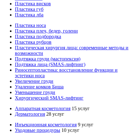
Пластика висков
Пластика губ
Пластика лба
Пластика носа
Пластика плеч, бедер, голени
Пластика подбородка
Пластика рубцов
Пластическая хирургия лица: современные методы и
возможности
Подтяжка груди (мастопексия)
Подтяжка лица (SMAS-лифтинг)
Риносептопластика: восстановление функции и
эстетики носа
Увеличение груди
Удаление комков Биша
Уменьшение груди
Хирургический SMAS-лифтинг
Аппаратная косметология
15 услуг
Дерматология
28 услуг
Инъекционная косметология
9 услуг
Уходовые процедуры
10 услуг