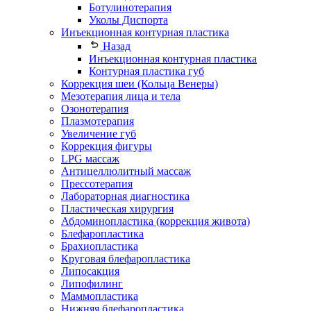
Ботулинотерапия
Уколы Диспорта
Инъекционная контурная пластика
Назад
Инъекционная контурная пластика
Контурная пластика губ
Коррекция шеи (Кольца Венеры)
Мезотерапия лица и тела
Озонотерапия
Плазмотерапия
Увеличение губ
Коррекция фигуры
LPG массаж
Антицеллюлитный массаж
Прессотерапия
Лабораторная диагностика
Пластическая хирургия
Абдоминопластика (коррекция живота)
Блефаропластика
Брахиопластика
Круговая блефаропластика
Липосакция
Липофилинг
Маммопластика
Нижняя блефаропластика